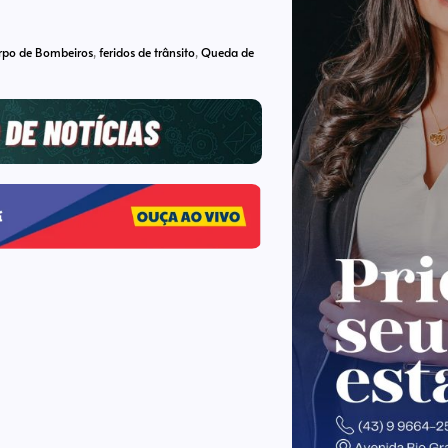
rpo de Bombeiros
,
feridos de trânsito
,
Queda de