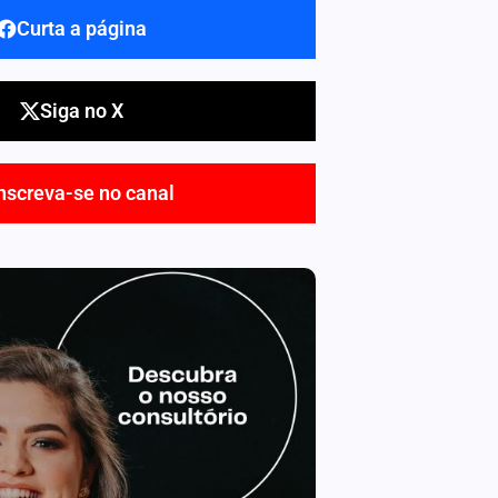
Curta a página
Siga no X
nscreva-se no canal