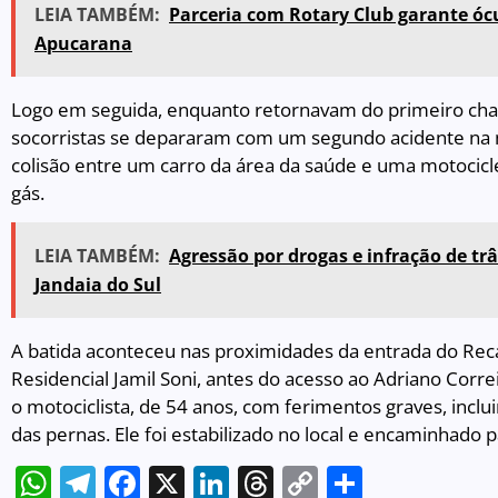
LEIA TAMBÉM:
Parceria com Rotary Club garante ócu
Apucarana
Logo em seguida, enquanto retornavam do primeiro ch
socorristas se depararam com um segundo acidente na 
colisão entre um carro da área da saúde e uma motocicle
gás.
LEIA TAMBÉM:
Agressão por drogas e infração de t
Jandaia do Sul
A batida aconteceu nas proximidades da entrada do Rec
Residencial Jamil Soni, antes do acesso ao Adriano Correi
o motociclista, de 54 anos, com ferimentos graves, inc
das pernas. Ele foi estabilizado no local e encaminhado p
WhatsApp
Telegram
Facebook
X
LinkedIn
Threads
Copy
Share