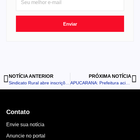
Enviar
NOTÍCIA ANTERIOR
PRÓXIMA NOTÍCIA
Sindicato Rural abre inscrições para curso de biojoias em Borrazópolis
APUCARANA: Prefeitura acionará medidas jurídicas para enfrentar abandono do antigo frigorífico no Bela Vista
Contato
Envie sua notícia
Anuncie no portal