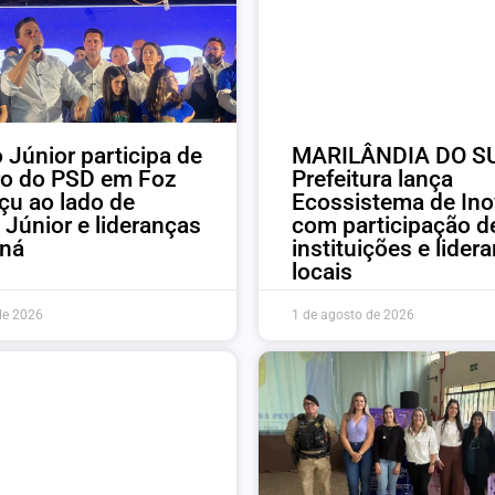
 Júnior participa de
MARILÂNDIA DO SU
ro do PSD em Foz
Prefeitura lança
çu ao lado de
Ecossistema de In
 Júnior e lideranças
com participação d
aná
instituições e lider
locais
de 2026
1 de agosto de 2026