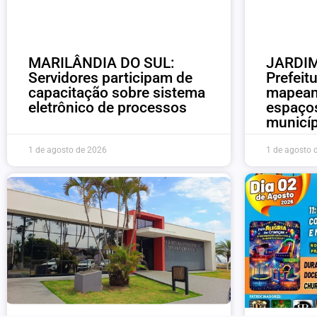
MARILÂNDIA DO SUL:
JARDIM
Servidores participam de
Prefeitu
capacitação sobre sistema
mapeam
eletrônico de processos
espaços
municíp
1 de agosto de 2026
1 de agosto 