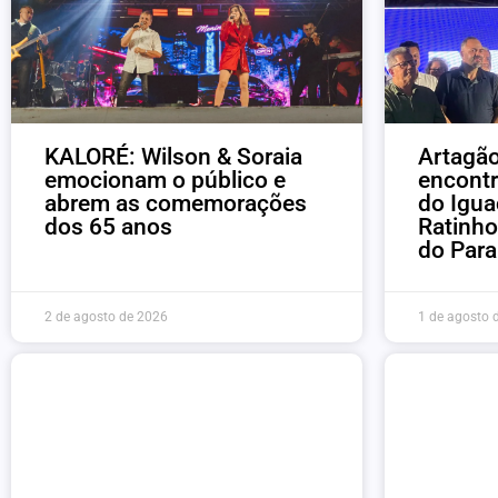
KALORÉ: Wilson & Soraia
Artagão
emocionam o público e
encont
abrem as comemorações
do Igua
dos 65 anos
Ratinho
do Par
2 de agosto de 2026
1 de agosto 