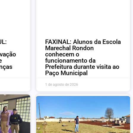
L:
FAXINAL: Alunos da Escola
Marechal Rondon
ovação
conhecem o
e
funcionamento da
anças
Prefeitura durante visita ao
Paço Municipal
1 de agosto de 2026