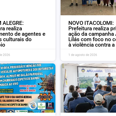
 ALEGRE:
NOVO ITACOLOMI:
ra realiza
Prefeitura realiza p
ento de agentes e
ação da campanha
 culturais do
Lilás com foco no 
io
à violência contra 
de 2026
1 de agosto de 2026