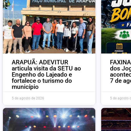
ARAPUÃ: ADEVITUR
FAXINAL
articula visita da SETU ao
dos Jo
Engenho do Lajeado e
acontec
fortalece o turismo do
7 de ag
município
5 de agosto de 2026
5 de agosto 