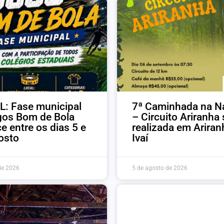
: Fase municipal
7ª Caminhada na N
gos Bom de Bola
– Circuito Ariranha 
e entre os dias 5 e
realizada em Ariran
osto
Ivaí
de 2026
5 de agosto de 2026