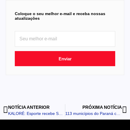
Coloque o seu melhor e-mail e receba nossas
atualizações
Enviar
NOTÍCIA ANTERIOR
PRÓXIMA NOTÍCIA
KALORÉ: Esporte recebe Selo Prata do programa estadual “O Esporte que Queremos”
113 municípios do Paraná correm risco de perder recursos do Fundeb em 2027