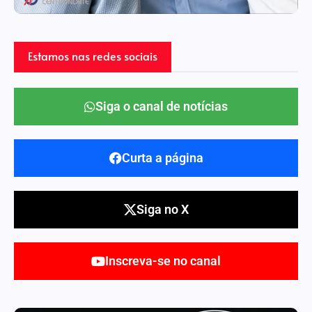
Estamos nas redes sociais
Siga o canal de notícias
Curta a página
Siga no X
Inscreva-se no canal