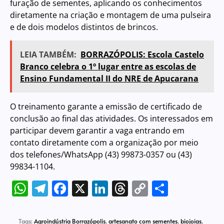
furação de sementes, aplicando os conhecimentos
diretamente na criação e montagem de uma pulseira
e de dois modelos distintos de brincos.
LEIA TAMBÉM:
BORRAZÓPOLIS: Escola Castelo
Branco celebra o 1º lugar entre as escolas de
Ensino Fundamental II do NRE de Apucarana
O treinamento garante a emissão de certificado de
conclusão ao final das atividades. Os interessados em
participar devem garantir a vaga entrando em
contato diretamente com a organização por meio
dos telefones/WhatsApp (43) 99873-0357 ou (43)
99834-1104.
WhatsApp
Telegram
Facebook
X
LinkedIn
Threads
Copy
Share
Link
Tags:
Agroindústria Borrazópolis
,
artesanato com sementes
,
biojoias
,