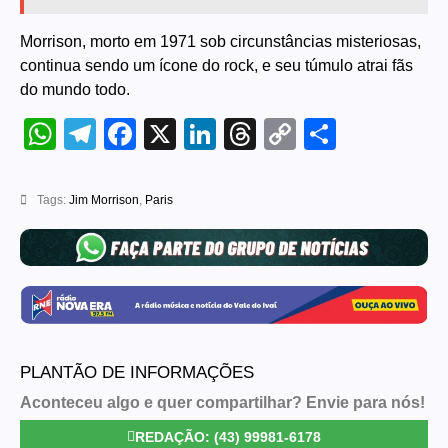
Morrison, morto em 1971 sob circunstâncias misteriosas,
continua sendo um ícone do rock, e seu túmulo atrai fãs
do mundo todo.
WhatsApp
Telegram
Facebook
X
LinkedIn
Threads
Copy
Share
Link
Tags:
Jim Morrison
,
Paris
PLANTÃO DE INFORMAÇÕES
Aconteceu algo e quer compartilhar? Envie para nós!
REDAÇÃO: (43) 99981-6178