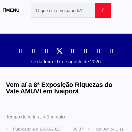
MENU
sexta-feira, 07 de agosto de 2026
Vem aí a 8ª Exposição Riquezas do
Vale AMUVI em Ivaiporã
Tempo de leitura:
< 1
minuto
Publicado em
10/06/2026
08:07
por
Junior Dias