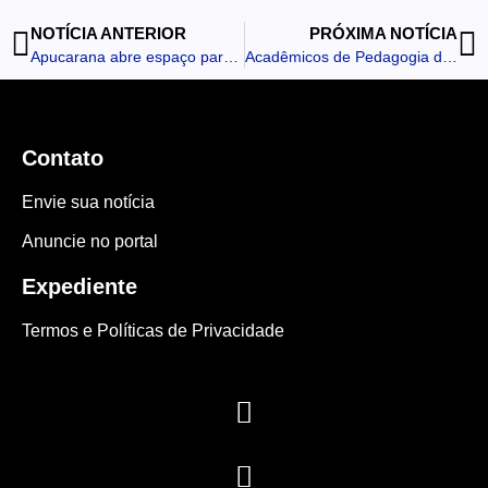
NOTÍCIA ANTERIOR
PRÓXIMA NOTÍCIA
Apucarana abre espaço para ouvir a população na preparação da 13ª Conferência Municipal de Saúde
Acadêmicos de Pedagogia da Fatec Ivaiporã contam histórias e doam 135 livros ao Projeto Renascer
Contato
Envie sua notícia
Anuncie no portal
Expediente
Termos e Políticas de Privacidade