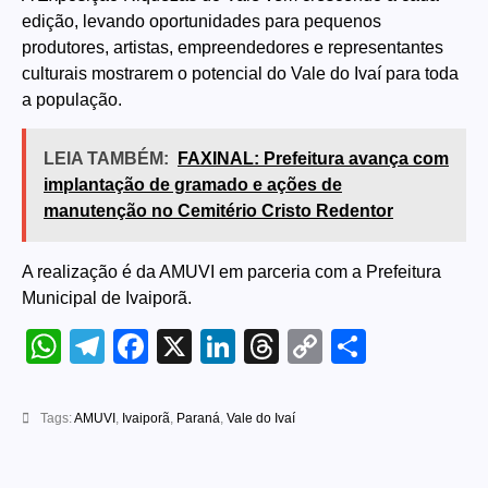
edição, levando oportunidades para pequenos
produtores, artistas, empreendedores e representantes
culturais mostrarem o potencial do Vale do Ivaí para toda
a população.
LEIA TAMBÉM:
FAXINAL: Prefeitura avança com
implantação de gramado e ações de
manutenção no Cemitério Cristo Redentor
A realização é da AMUVI em parceria com a Prefeitura
Municipal de Ivaiporã.
WhatsApp
Telegram
Facebook
X
LinkedIn
Threads
Copy
Share
Link
Tags:
AMUVI
,
Ivaiporã
,
Paraná
,
Vale do Ivaí