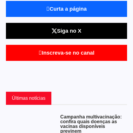
Curta a página
Siga no X
Inscreva-se no canal
Últimas notícias
Campanha multivacinação:
confira quais doenças as
vacinas disponíveis
previnem