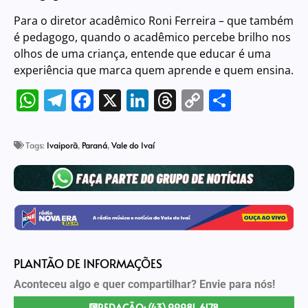
Para o diretor acadêmico Roni Ferreira – que também
é pedagogo, quando o acadêmico percebe brilho nos
olhos de uma criança, entende que educar é uma
experiência que marca quem aprende e quem ensina.
WhatsApp
Telegram
Facebook
X
LinkedIn
Threads
Copy
Share
Link
Tags:
Ivaiporã
,
Paraná
,
Vale do Ivaí
PLANTÃO DE INFORMAÇÕES
Aconteceu algo e quer compartilhar? Envie para nós!
REDAÇÃO: (43) 99981-6178