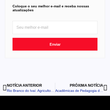
Coloque o seu melhor e-mail e receba nossas
atualizações
Enviar
NOTÍCIA ANTERIOR
PRÓXIMA NOTÍCIA
Rio Branco do Ivaí: Agricultor denuncia ameaças de vizinho e evita frequentar a própria propriedade
Acadêmicas de Pedagogia da Fatec Ivaiporã criam aplicativo e tabuleiro para ensinar sustentabilidade