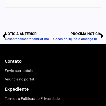
NOTÍCIA ANTERIOR
PRÓXIMA NOTÍCIA
Desentendimento familiar mobiliza equipes policiais em São João do Ivaí
Casos de injúria e ameaça mobilizam a Polícia Militar na região
Contato
Envie sua notícia
Anuncie no portal
Expediente
Termos e Políticas de Privacidade