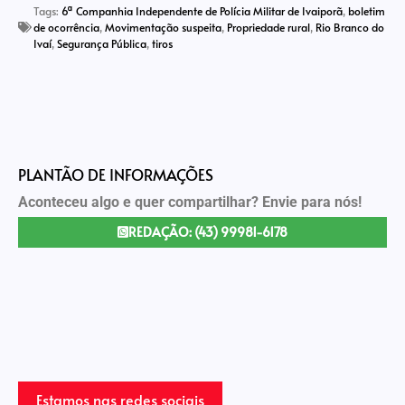
Tags:
6ª Companhia Independente de Polícia Militar de Ivaiporã
,
boletim
de ocorrência
,
Movimentação suspeita
,
Propriedade rural
,
Rio Branco do
Ivaí
,
Segurança Pública
,
tiros
PLANTÃO DE INFORMAÇÕES
Aconteceu algo e quer compartilhar? Envie para nós!
REDAÇÃO: (43) 99981-6178
Estamos nas redes sociais