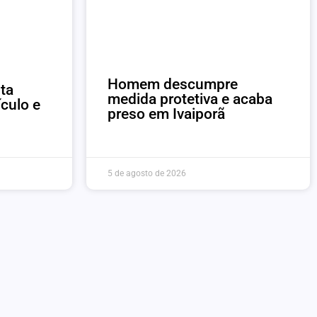
Homem descumpre
ta
medida protetiva e acaba
ículo e
preso em Ivaiporã
5 de agosto de 2026