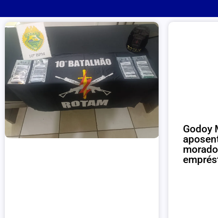
Godoy M
aposent
morador
emprés