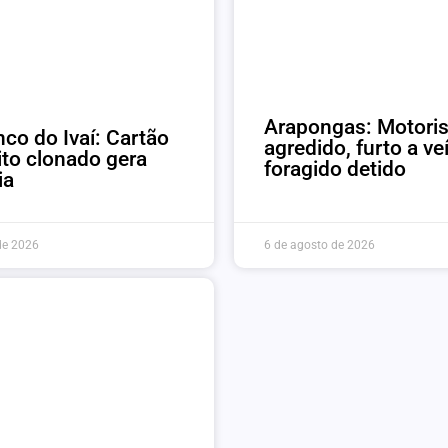
Arapongas: Motoris
nco do Ivaí: Cartão
agredido, furto a ve
ito clonado gera
foragido detido
ia
de 2026
6 de agosto de 2026