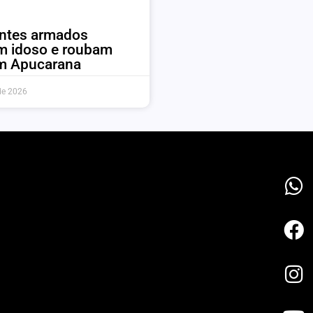
antes armados
m idoso e roubam
em Apucarana
de 2026