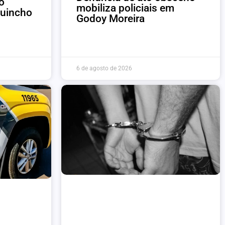
o
mobiliza policiais em
guincho
Godoy Moreira
6 de agosto de 2026