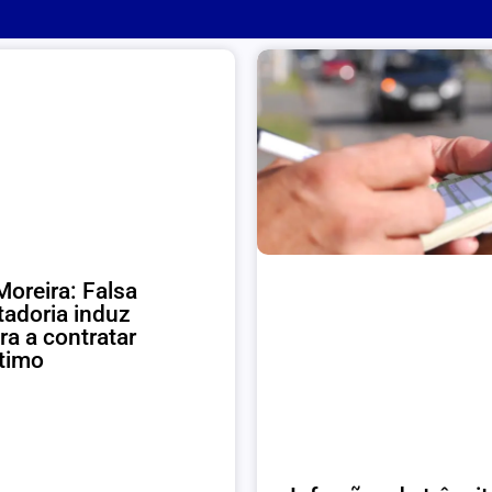
oreira: Falsa
adoria induz
a a contratar
timo