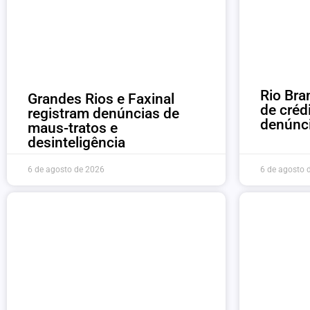
Rio Bra
Grandes Rios e Faxinal
de créd
registram denúncias de
denúnc
maus-tratos e
desinteligência
6 de agosto de 2026
6 de agosto 