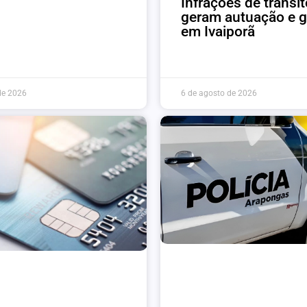
Infrações de trânsit
geram autuação e 
em Ivaiporã
de 2026
6 de agosto de 2026