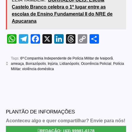
Castelo Branco celebra o 1º lugar entre as
escolas de Ensino Fundamental II do NRE de
Apucarana
WhatsApp
Telegram
Facebook
X
LinkedIn
Threads
Copy
Share
Link
Tags:
6ª Companhia Independente de Polícia Militar de Ivaiporã
,
ameaça
,
Borrazópolis
,
Injúria
,
Lidianópolis
,
Ocorrência Policial
,
Polícia
Militar
,
violência doméstica
PLANTÃO DE INFORMAÇÕES
Aconteceu algo e quer compartilhar? Envie para nós!
REDAÇÃO: (43) 99981-6178