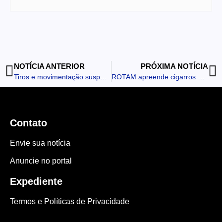
NOTÍCIA ANTERIOR
PRÓXIMA NOTÍCIA
Tiros e movimentação suspeita assustam morador em propriedade rural de Rio Branco do Ivaí
ROTAM apreende cigarros eletrônicos em tabacaria na Avenida Curitiba em Ivaiporã
Contato
Envie sua notícia
Anuncie no portal
Expediente
Termos e Políticas de Privacidade