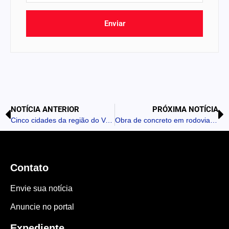
Enviar
NOTÍCIA ANTERIOR
PRÓXIMA NOTÍCIA
Cinco cidades da região do Vale do Ivaí ultrapassam 50% de vacinação contra a gripe
Obra de concreto em rodovias entre Nova Tebas e Pitanga avança em terraplenagem
Contato
Envie sua notícia
Anuncie no portal
Expediente