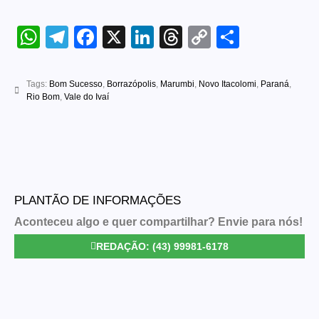
WhatsApp
Telegram
Facebook
X
LinkedIn
Threads
Copy
Share
Link
Tags:
Bom Sucesso
,
Borrazópolis
,
Marumbi
,
Novo Itacolomi
,
Paraná
,
Rio Bom
,
Vale do Ivaí
PLANTÃO DE INFORMAÇÕES
Aconteceu algo e quer compartilhar? Envie para nós!
REDAÇÃO: (43) 99981-6178