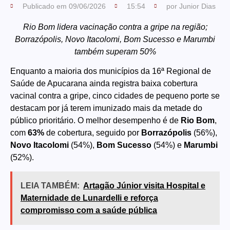
Publicado em
09/06/2026
15:54
por
Junior Dias
Rio Bom lidera vacinação contra a gripe na região;
Borrazópolis, Novo Itacolomi, Bom Sucesso e Marumbi
também superam 50%
Enquanto a maioria dos municípios da 16ª Regional de
Saúde de Apucarana ainda registra baixa cobertura
vacinal contra a gripe, cinco cidades de pequeno porte se
destacam por já terem imunizado mais da metade do
público prioritário. O melhor desempenho é de
Rio Bom
,
com
63%
de cobertura, seguido por
Borrazópolis
(56%),
Novo Itacolomi
(54%),
Bom Sucesso
(54%) e
Marumbi
(52%).
LEIA TAMBÉM:
Artagão Júnior visita Hospital e
Maternidade de Lunardelli e reforça
compromisso com a saúde pública