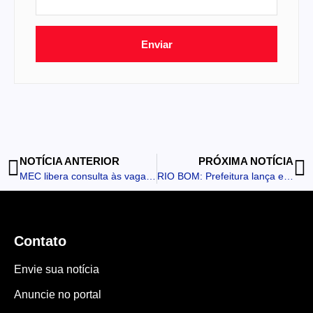
Enviar
NOTÍCIA ANTERIOR
PRÓXIMA NOTÍCIA
MEC libera consulta às vagas da nova etapa complementar do Sisu
RIO BOM: Prefeitura lança editais da Política Nacional Aldir Blanc e fortalece o incentivo à cultura local
Contato
Envie sua notícia
Anuncie no portal