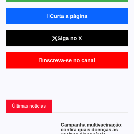
Curta a página
Siga no X
Inscreva-se no canal
Últimas notícias
Campanha multivacinação:
confira quais doenças as