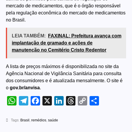
mercado de medicamentos, que é o órgão responsável
pela regulação econômica do mercado de medicamentos
no Brasil.
LEIA TAMBÉM:
FAXINAL: Prefeitura avança com
implantação de gramado e ações de
manutenção no Cemitério Cristo Redentor
A lista de preços máximos é disponibilizada no site da
Agência Nacional de Vigilância Sanitária para consulta
dos consumidores e é atualizada mensalmente. O site é
o
gov.br/anvisa
.
WhatsApp
Telegram
Facebook
X
LinkedIn
Threads
Copy
Share
Link
Tags:
Brasil
,
remédios
,
saúde