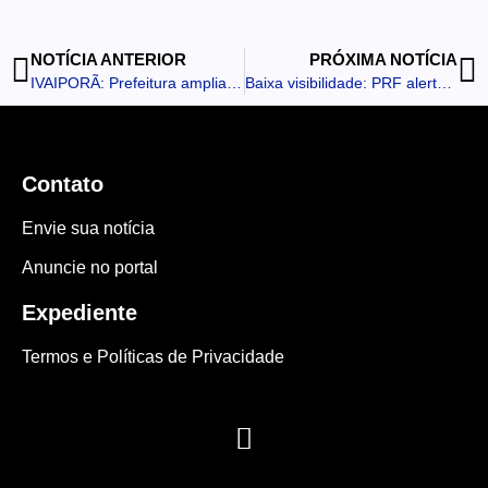
NOTÍCIA ANTERIOR
PRÓXIMA NOTÍCIA
IVAIPORÃ: Prefeitura amplia CMEI José Fiorim e o número de vagas de 70 para 105
Baixa visibilidade: PRF alerta para segurança nas rodovias em dias de neblina
Contato
Envie sua notícia
Anuncie no portal
Expediente
Termos e Políticas de Privacidade