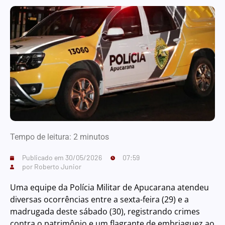
Tempo de leitura:
2
minutos
Publicado em
30/05/2026
07:59
por
Roberto Junior
Uma equipe da Polícia Militar de Apucarana atendeu
diversas ocorrências entre a sexta-feira (29) e a
madrugada deste sábado (30), registrando crimes
contra o patrimônio e um flagrante de embriaguez ao