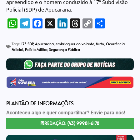
apreendido e o homem conduzido à 17ª Subdivisão
Policial (SDP) de Apucarana.
WhatsApp
Telegram
Facebook
X
LinkedIn
Threads
Copy
Share
Link
Tags:
17ª SDP
,
Apucarana
,
embriaguez ao volante
,
furto
,
Ocorrência
Policial
,
Polícia Militar
,
Segurança Pública
PLANTÃO DE INFORMAÇÕES
Aconteceu algo e quer compartilhar? Envie para nós!
REDAÇÃO: (43) 99981-6178