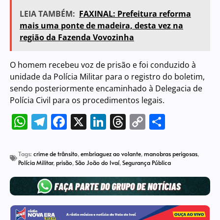
LEIA TAMBÉM:
FAXINAL: Prefeitura reforma
mais uma ponte de madeira, desta vez na
região da Fazenda Vovozinha
O homem recebeu voz de prisão e foi conduzido à
unidade da Polícia Militar para o registro do boletim,
sendo posteriormente encaminhado à Delegacia de
Polícia Civil para os procedimentos legais.
WhatsApp
Telegram
Facebook
X
LinkedIn
Threads
Copy
Share
Link
Tags:
crime de trânsito
,
embriaguez ao volante
,
manobras perigosas
,
Polícia Militar
,
prisão
,
São João do Ivaí
,
Segurança Pública