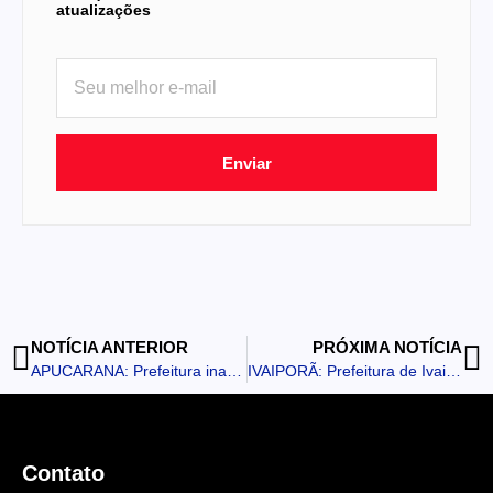
atualizações
Enviar
NOTÍCIA ANTERIOR
PRÓXIMA NOTÍCIA
APUCARANA: Prefeitura inaugura nesta sexta-feira o 1º Parque Temático de Apucarana, novo espaço público de lazer e acolhimento às famílias
IVAIPORÃ: Prefeitura de Ivaiporã define prazos e condições para renovação de alvarás e licenças municipais em 2026
Contato