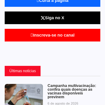
Curta a página
Siga no X
Inscreva-se no canal
Últimas notícias
Campanha multivacinação:
confira quais doenças as
vacinas disponíveis
previnem
6 de agosto de 2026