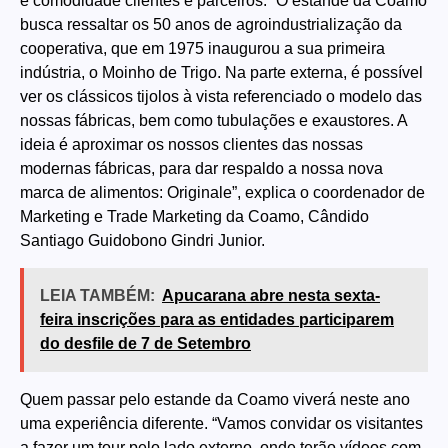
e comodidade clientes e parceiros. “O estande da Coamo
busca ressaltar os 50 anos de agroindustrialização da
cooperativa, que em 1975 inaugurou a sua primeira
indústria, o Moinho de Trigo. Na parte externa, é possível
ver os clássicos tijolos à vista referenciado o modelo das
nossas fábricas, bem como tubulações e exaustores. A
ideia é aproximar os nossos clientes das nossas
modernas fábricas, para dar respaldo a nossa nova
marca de alimentos: Originale”, explica o coordenador de
Marketing e Trade Marketing da Coamo, Cândido
Santiago Guidobono Gindri Junior.
LEIA TAMBÉM:
Apucarana abre nesta sexta-
feira inscrições para as entidades participarem
do desfile de 7 de Setembro
Quem passar pelo estande da Coamo viverá neste ano
uma experiência diferente. “Vamos convidar os visitantes
a fazer um tour pelo lado externo, onde terão vídeos com