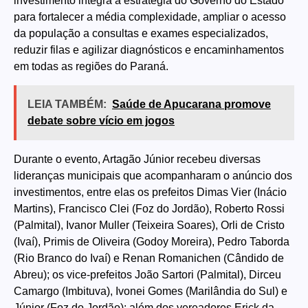
investimento integra a estratégia do Governo do Estado
para fortalecer a média complexidade, ampliar o acesso
da população a consultas e exames especializados,
reduzir filas e agilizar diagnósticos e encaminhamentos
em todas as regiões do Paraná.
LEIA TAMBÉM:
Saúde de Apucarana promove
debate sobre vício em jogos
Durante o evento, Artagão Júnior recebeu diversas
lideranças municipais que acompanharam o anúncio dos
investimentos, entre elas os prefeitos Dimas Vier (Inácio
Martins), Francisco Clei (Foz do Jordão), Roberto Rossi
(Palmital), Ivanor Muller (Teixeira Soares), Orli de Cristo
(Ivaí), Primis de Oliveira (Godoy Moreira), Pedro Taborda
(Rio Branco do Ivaí) e Renan Romanichen (Cândido de
Abreu); os vice-prefeitos João Sartori (Palmital), Dirceu
Camargo (Imbituva), Ivonei Gomes (Marilândia do Sul) e
Júnior (Foz do Jordão); além dos vereadores Erick da