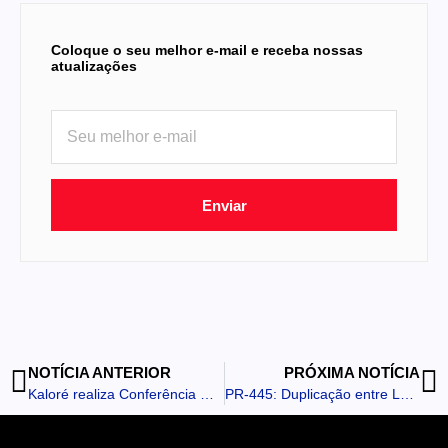
Coloque o seu melhor e-mail e receba nossas
atualizações
Enviar
NOTÍCIA ANTERIOR
PRÓXIMA NOTÍCIA
Kaloré realiza Conferência Municipal de Saúde com debate sobre melhorias no atendimento à população
PR-445: Duplicação entre Londrina e Mauá da Serra soma R$ 839 milhões em investimentos