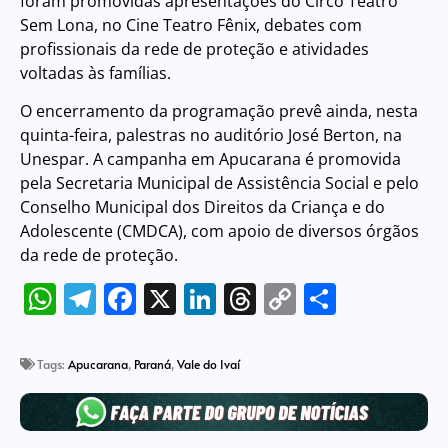
foram promovidas apresentações do Circo Teatro
Sem Lona, no Cine Teatro Fênix, debates com
profissionais da rede de proteção e atividades
voltadas às famílias.
O encerramento da programação prevê ainda, nesta
quinta-feira, palestras no auditório José Berton, na
Unespar. A campanha em Apucarana é promovida
pela Secretaria Municipal de Assistência Social e pelo
Conselho Municipal dos Direitos da Criança e do
Adolescente (CMDCA), com apoio de diversos órgãos
da rede de proteção.
WhatsApp
Telegram
Facebook
X
LinkedIn
Threads
Copy
Share
Link
Tags:
Apucarana
,
Paraná
,
Vale do Ivaí