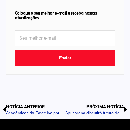
Coloque o seu melhor e-mail e receba nossas
atualizações
Enviar
NOTÍCIA ANTERIOR
PRÓXIMA NOTÍCIA
Acadêmicos da Fatec Ivaiporã desenvolvem aplicativo gratuito para auxiliar microempreendedores individuais
Apucarana discutirá futuro da cultura em conferência municipal