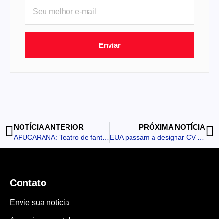
Enviar
NOTÍCIA ANTERIOR
PRÓXIMA NOTÍCIA
APUCARANA: Teatro de fantoches orienta crianças sobre prevenção ao abuso infantil nas escolas municipais
EUA passam a designar CV e PCC como organizações terroristas
Contato
Envie sua notícia