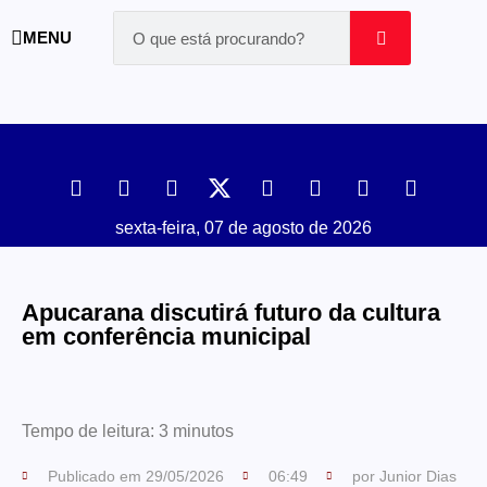
MENU
sexta-feira, 07 de agosto de 2026
Apucarana discutirá futuro da cultura
em conferência municipal
Tempo de leitura:
3
minutos
Publicado em
29/05/2026
06:49
por
Junior Dias