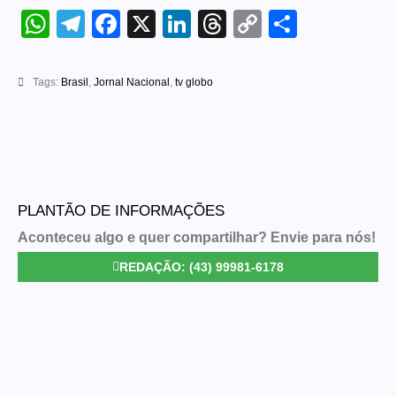
WhatsApp
Telegram
Facebook
X
LinkedIn
Threads
Copy
Share
Link
Tags:
Brasil
,
Jornal Nacional
,
tv globo
PLANTÃO DE INFORMAÇÕES
Aconteceu algo e quer compartilhar? Envie para nós!
REDAÇÃO: (43) 99981-6178