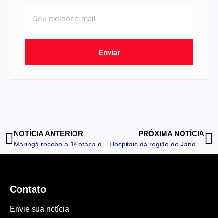
Enviar
NOTÍCIA ANTERIOR
PRÓXIMA NOTÍCIA
Maringá recebe a 1ª etapa do Circuito Brasileiro de Vôlei de Praia
Hospitais da região de Jandaia do Sul se unem no atendimento das vítimas do acidente
Contato
Envie sua notícia