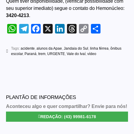
Quem tiver disponibilidade, (verificar possibilidade com
seu superior imediato) segue o contato do Hemonúcleo:
3420-4213
.
WhatsApp
Telegram
Facebook
X
LinkedIn
Threads
Copy
Share
Link
Tags:
acidente
,
alunos da Apae
,
Jandaia do Sul
,
linha férrea
,
ônibus
escolar
,
Paraná
,
trem
,
URGENTE
,
Vale do Ivaí
,
vídeo
PLANTÃO DE INFORMAÇÕES
Aconteceu algo e quer compartilhar? Envie para nós!
REDAÇÃO: (43) 99981-6178