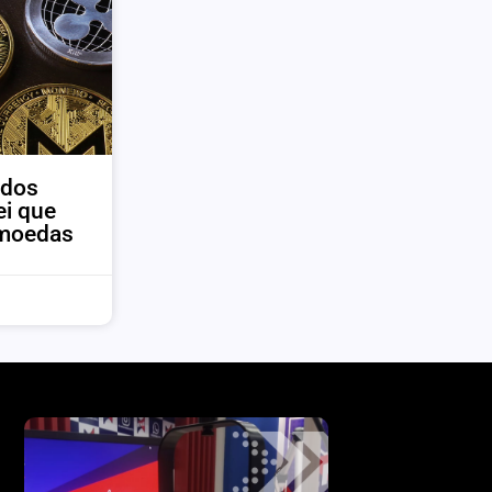
ados
ei que
omoedas