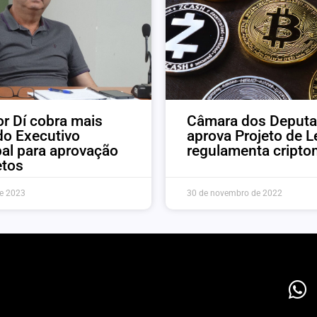
r Dí cobra mais
Câmara dos Deput
o Executivo
aprova Projeto de L
al para aprovação
regulamenta cript
etos
e 2023
30 de novembro de 2022