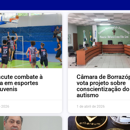
scute combate à
Câmara de Borrazóp
ia em esportes
vota projeto sobre
juvenis
conscientização do
autismo
e 2026
1 de abril de 2026