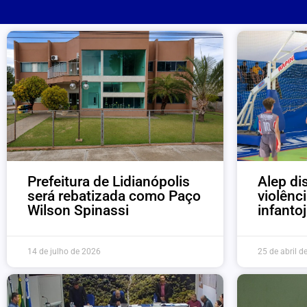
Prefeitura de Lidianópolis
Alep di
será rebatizada como Paço
violênc
Wilson Spinassi
infanto
14 de julho de 2026
25 de abril d