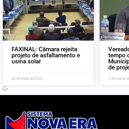
FAXINAL: Câmara rejeita
Vereado
projeto de asfaltamento e
tempo d
usina solar
Municip
de proj
30 de maio de 2023
7 de março d