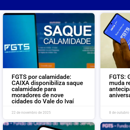
FGTS por calamidade:
FGTS: G
CAIXA disponibiliza saque
muda r
calamidade para
antecip
moradores de nove
anivers
cidades do Vale do Ivaí
22 de novembro de 2025
8 de outubro