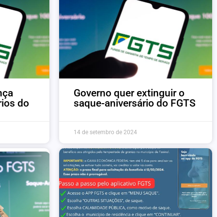
nça
Governo quer extinguir o
rios do
saque-aniversário do FGTS
s
14 de setembro de 2024