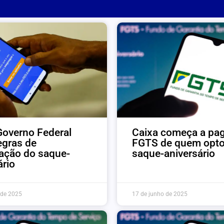
overno Federal
Caixa começa a pa
egras de
FGTS de quem opto
ação do saque-
saque-aniversário
ário
 de 2025
17 de junho de 2025