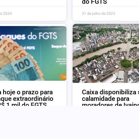
do FGTS
de 2024
31 de julho de 2023
 hoje o prazo para
Caixa disponibiliza
aque extraordinário
calamidade para
R$ 1 mil do FGTS
moradores de Ivaip
bro de 2022
6 de dezembro de 2022