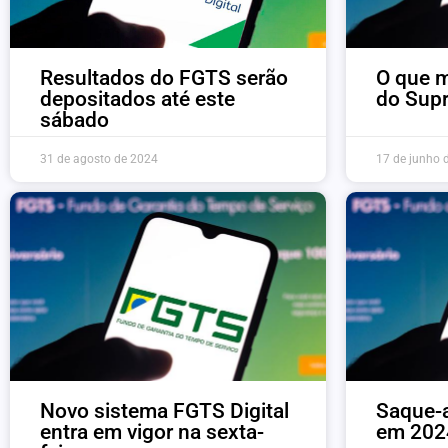
Resultados do FGTS serão
O que 
depositados até este
do Sup
sábado
31 de agosto de 2024
17 de junho 
Novo sistema FGTS Digital
Saque-a
entra em vigor na sexta-
em 2024