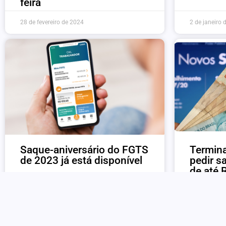
feira
28 de fevereiro de 2024
2 de janeiro 
Saque-aniversário do FGTS
Termina
de 2023 já está disponível
pedir s
de até 
2 de janeiro de 2023
16 de dezem