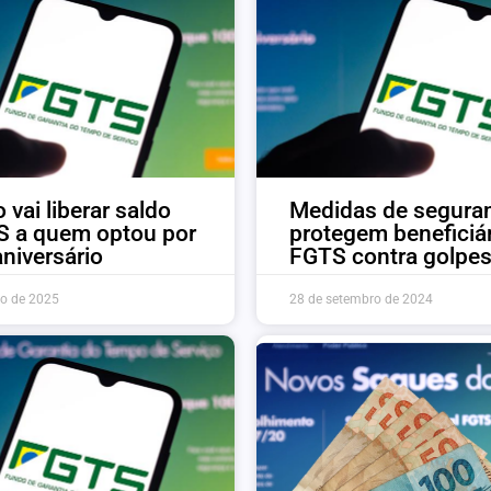
 vai liberar saldo
Medidas de segura
S a quem optou por
protegem beneficiá
niversário
FGTS contra golpe
ro de 2025
28 de setembro de 2024