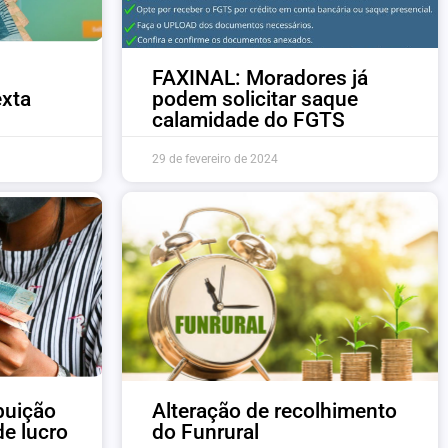
FAXINAL: Moradores já
exta
podem solicitar saque
calamidade do FGTS
29 de fevereiro de 2024
ibuição
Alteração de recolhimento
de lucro
do Funrural