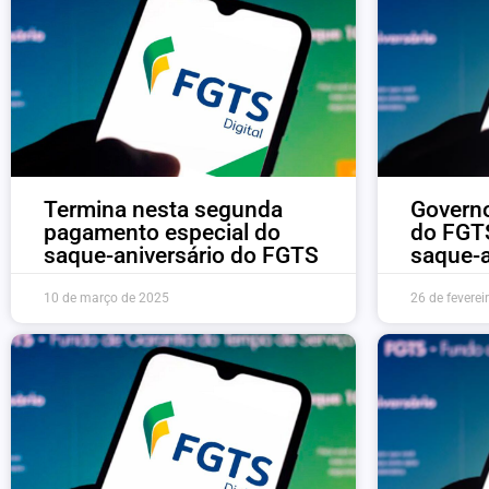
Termina nesta segunda
Governo
pagamento especial do
do FGT
saque-aniversário do FGTS
saque-a
10 de março de 2025
26 de feverei