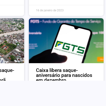
16 de janeiro de 2023
 saque-
Caixa libera saque-
aniversário para nascidos
orã
em dezembro
1 de dezembro de 2022