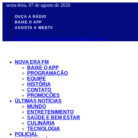
Ir
sexta-feira, 07 de agosto de 2026
para
o
OUÇA A RÁDIO
conteúdo
BAIXE O APP
ASSISTA A WEBTV
Whatsapp
Facebook
Instagram
Youtube
Google
NOVA ERA FM
BAIXE O APP
PROGRAMAÇÃO
EQUIPE
HISTÓRIA
CONTATO
PROMOÇÕES
ÚLTIMAS NOTÍCIAS
MUNDO
ENTRETENIMENTO
SAÚDE E BEM ESTAR
CULINÁRIA
TECNOLOGIA
POLICIAL