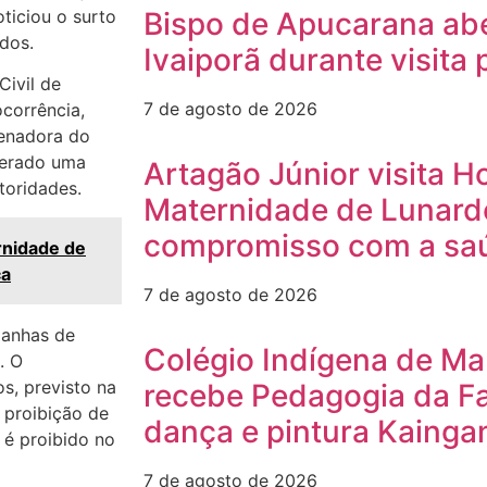
ticiou o surto
Bispo de Apucarana ab
dos.
Ivaiporã durante visita 
Civil de
7 de agosto de 2026
ocorrência,
denadora do
derado uma
Artagão Júnior visita Ho
toridades.
Maternidade de Lunardel
compromisso com a saú
rnidade de
ca
7 de agosto de 2026
panhas de
Colégio Indígena de Ma
. O
s, previsto na
recebe Pedagogia da Fa
 proibição de
dança e pintura Kainga
 é proibido no
7 de agosto de 2026