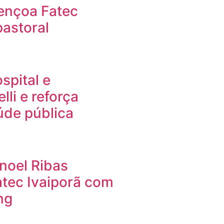
ençoa Fatec
pastoral
spital e
li e reforça
de pública
noel Ribas
tec Ivaiporã com
ng