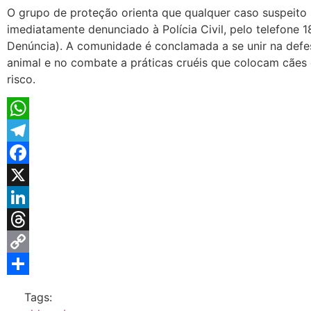
O grupo de proteção orienta que qualquer caso suspeito 
imediatamente denunciado à Polícia Civil, pelo telefone 1
Denúncia). A comunidade é conclamada a se unir na defe
animal e no combate a práticas cruéis que colocam cães
risco.
WhatsApp
Telegram
Facebook
X
LinkedIn
Threads
Copy
Link
Share
Tags: