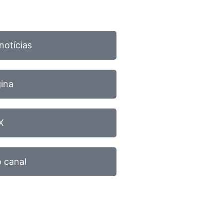
notícias
gina
X
 canal