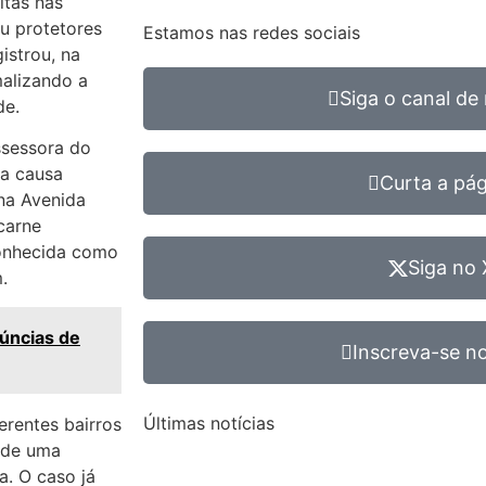
itas nas
u protetores
Estamos nas redes sociais
istrou, na
malizando a
Siga o canal de 
de.
ssessora do
na causa
Curta a pá
 na Avenida
carne
onhecida como
Siga no 
.
núncias de
Inscreva-se no
Últimas notícias
rentes bairros
 de uma
. O caso já