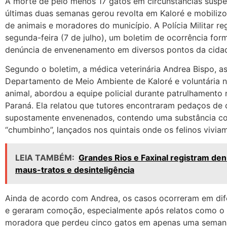
A morte de pelo menos 17 gatos em circunstâncias suspe
últimas duas semanas gerou revolta em Kaloré e mobilizo
de animais e moradores do município. A Polícia Militar reg
segunda-feira (7 de julho), um boletim de ocorrência for
denúncia de envenenamento em diversos pontos da cida
Segundo o boletim, a médica veterinária Andrea Bispo, a
Departamento de Meio Ambiente de Kaloré e voluntária 
animal, abordou a equipe policial durante patrulhamento
Paraná. Ela relatou que tutores encontraram pedaços de 
supostamente envenenados, contendo uma substância c
“chumbinho”, lançados nos quintais onde os felinos viviam
LEIA TAMBÉM:
Grandes Rios e Faxinal registram de
maus-tratos e desinteligência
Ainda de acordo com Andrea, os casos ocorreram em dife
e geraram comoção, especialmente após relatos como o
moradora que perdeu cinco gatos em apenas uma semana