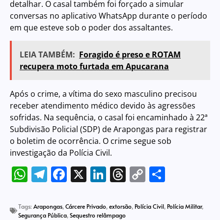
detalhar. O casal também foi forçado a simular
conversas no aplicativo WhatsApp durante o período
em que esteve sob o poder dos assaltantes.
LEIA TAMBÉM:
Foragido é preso e ROTAM
recupera moto furtada em Apucarana
Após o crime, a vítima do sexo masculino precisou
receber atendimento médico devido às agressões
sofridas. Na sequência, o casal foi encaminhado à 22ª
Subdivisão Policial (SDP) de Arapongas para registrar
o boletim de ocorrência. O crime segue sob
investigação da Polícia Civil.
WhatsApp
Telegram
Facebook
X
LinkedIn
Threads
Copy
Share
Link
Tags:
Arapongas
,
Cárcere Privado
,
extorsão
,
Polícia Civil
,
Polícia Militar
,
Segurança Pública
,
Sequestro relâmpago