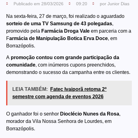
Publicado em
28/03/2026
09:20
por
Junior Dias
Na sexta-feira, 27 de março, foi realizado o aguardado
sorteio de uma TV Samsung de 43 polegadas
,
promovido pela
Farmácia Droga Vale
em parceria com a
F
armácia de Manipulação Botica Erva Doce
, em
Borrazópolis.
A
promoção contou com grande participação da
comunidade
, com inúmeros cupons preenchidos,
demonstrando o sucesso da campanha entre os clientes.
LEIA TAMBÉM:
Fatec Ivaiporã retoma 2º
semestre com agenda de eventos 2026
O ganhador foi o senhor
Dioclécio Nunes da Rosa
,
morador da Vila Nossa Senhora de Lourdes, em
Borrazópolis.