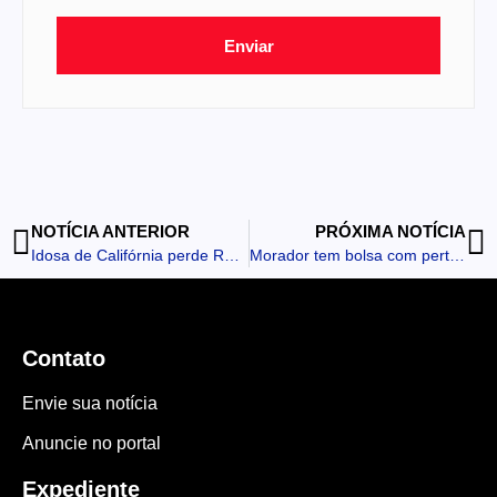
Enviar
NOTÍCIA ANTERIOR
PRÓXIMA NOTÍCIA
Idosa de Califórnia perde R$ 4 mil em golpe do falso perfil
Morador tem bolsa com pertences furtada em São Pedro
Contato
Envie sua notícia
Anuncie no portal
Expediente