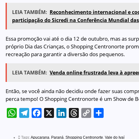
LEIA TAMBÉM:
Reconhecimento internacional e c
participação do Sicredi na Conferência Mundial da
Essa promoção vai até o dia 12 de outubro, mas as sur
próprio Dia das Crianças, o Shopping Centronorte prom
recreação para garantir a diversão dos pequenos.
LEIA TAMBÉM:
Venda online frustrada leva à apre
Então, se você ainda não decidiu onde fazer suas compra
perca tempo! O Shopping Centronorte é um Show de B
WhatsApp
Telegram
Facebook
X
LinkedIn
Threads
Copy
Share
Link
Tags:
Apucarana
,
Paraná
,
Shopping Centronorte
,
Vale do Ivaí