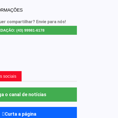
FORMAÇÕES
uer compartilhar? Envie para nós!
DAÇÃO: (43) 99981-6178
s sociais
ga o canal de notícias
Curta a página