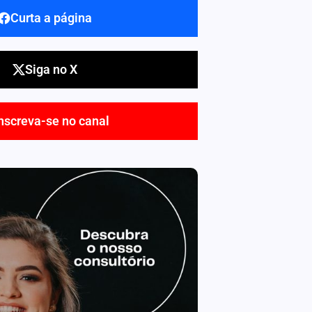
Curta a página
Siga no X
nscreva-se no canal