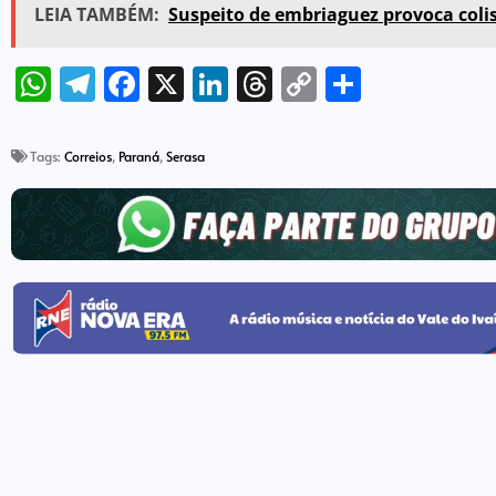
LEIA TAMBÉM:
Suspeito de embriaguez provoca colis
WhatsApp
Telegram
Facebook
X
LinkedIn
Threads
Copy
Share
Link
Tags:
Correios
,
Paraná
,
Serasa