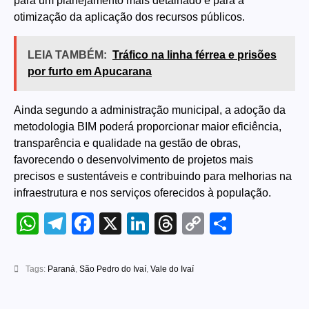
para um planejamento mais detalhado e para a
otimização da aplicação dos recursos públicos.
LEIA TAMBÉM:
Tráfico na linha férrea e prisões
por furto em Apucarana
Ainda segundo a administração municipal, a adoção da
metodologia BIM poderá proporcionar maior eficiência,
transparência e qualidade na gestão de obras,
favorecendo o desenvolvimento de projetos mais
precisos e sustentáveis e contribuindo para melhorias na
infraestrutura e nos serviços oferecidos à população.
WhatsApp
Telegram
Facebook
X
LinkedIn
Threads
Copy
Share
Link
Tags:
Paraná
,
São Pedro do Ivaí
,
Vale do Ivaí