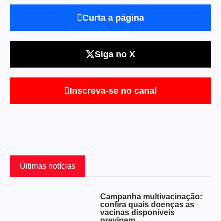
Curta a página
Siga no X
Inscreva-se no canal
Últimas notícias
Campanha multivacinação:
confira quais doenças as
vacinas disponíveis
previnem