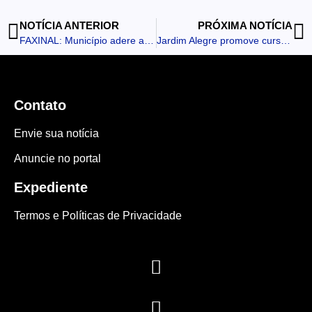
NOTÍCIA ANTERIOR
PRÓXIMA NOTÍCIA
FAXINAL: Município adere ao Projeto Aliança BIM Paraná para modernizar a gestão pública
Jardim Alegre promove curso de operador de pá carregadeira em parceria com SENAR
Contato
Envie sua notícia
Anuncie no portal
Expediente
Termos e Políticas de Privacidade