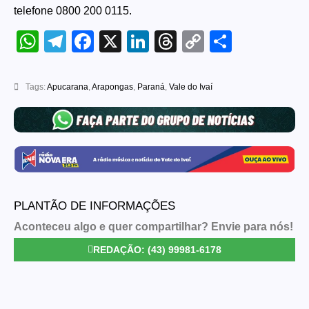
telefone 0800 200 0115.
WhatsApp
Telegram
Facebook
X
LinkedIn
Threads
Copy
Share
Link
Tags:
Apucarana
,
Arapongas
,
Paraná
,
Vale do Ivaí
PLANTÃO DE INFORMAÇÕES
Aconteceu algo e quer compartilhar? Envie para nós!
REDAÇÃO: (43) 99981-6178