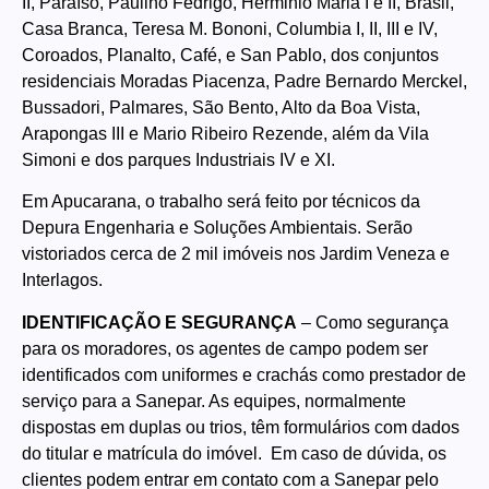
II, Paraíso, Paulino Fedrigo, Herminio Maria I e II, Brasil,
Casa Branca, Teresa M. Bononi, Columbia I, II, III e IV,
Coroados, Planalto, Café, e San Pablo, dos conjuntos
residenciais Moradas Piacenza, Padre Bernardo Merckel,
Bussadori, Palmares, São Bento, Alto da Boa Vista,
Arapongas III e Mario Ribeiro Rezende, além da Vila
Simoni e dos parques Industriais IV e XI.
Em Apucarana, o trabalho será feito por técnicos da
Depura Engenharia e Soluções Ambientais. Serão
vistoriados cerca de 2 mil imóveis nos Jardim Veneza e
Interlagos.
IDENTIFICAÇÃO E SEGURANÇA
– Como segurança
para os moradores, os agentes de campo podem ser
identificados com uniformes e crachás como prestador de
serviço para a Sanepar. As equipes, normalmente
dispostas em duplas ou trios, têm formulários com dados
do titular e matrícula do imóvel. Em caso de dúvida, os
clientes podem entrar em contato com a Sanepar pelo