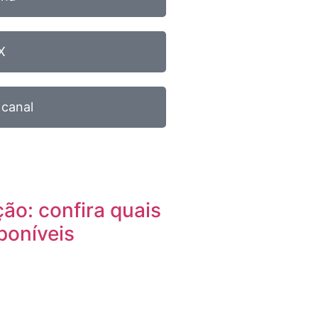
X
 canal
o: confira quais
poníveis