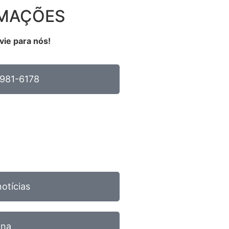
RMAÇÕES
vie para nós!
981-6178
notícias
ina