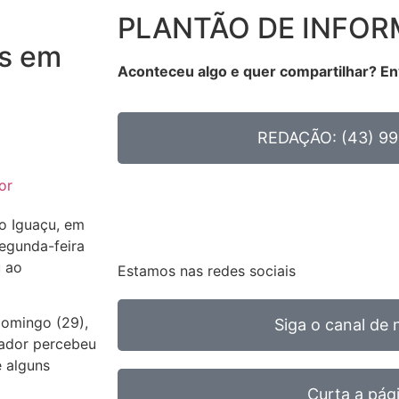
PLANTÃO DE INFO
os em
Aconteceu algo e quer compartilhar? En
REDAÇÃO: (43) 99
or
io Iguaçu, em
segunda-feira
u ao
Estamos nas redes sociais
domingo (29),
Siga o canal de 
rador percebeu
e alguns
Curta a pág