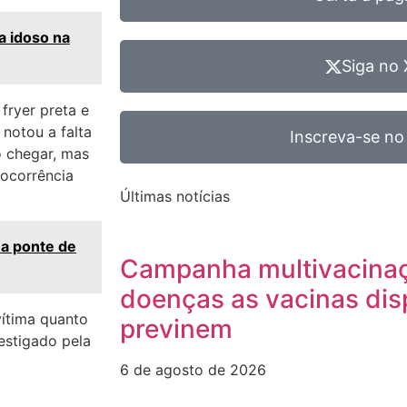
a idoso na
Siga no 
fryer preta e
notou a falta
Inscreva-se no
o chegar, mas
 ocorrência
Últimas notícias
ma ponte de
Campanha multivacinaçã
doenças as vacinas dis
vítima quanto
previnem
estigado pela
6 de agosto de 2026