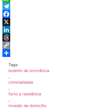
WhatsApp
Telegram
Facebook
X
LinkedIn
Threads
Copy
Link
Share
Tags:
boletim de ocorrência
,
criminalidade
,
furto a residência
,
invasão de domicílio