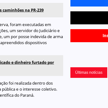
is caminhões na PR-239
eserva, foram executadas em
ões, um servidor do Judiciário e
In
te, um por posse indevida de arma
apreendidos dispositivos
icado e dinheiro furtado por
Últimas notícias
ção foi realizada dentro dos
pública e o interesse coletivo.
entífica do Paraná.