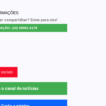
ORMAÇÕES
er compartilhar? Envie para nós!
AÇÃO: (43) 99981-6178
 sociais
 o canal de notícias
Curta a página