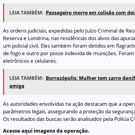
LEIA TAMBÉM:
Passageiro morre em colisão com do
As ordens judiciais, expedidas pelo Juízo Criminal de R
Reserva e Londrina, nas residências dos alvos das apuraç
um policial civil. Eles também foram detidos em flagran
de fogo e outro por posse indevida de munições. Foram 
eletrônicos e celulares.
LEIA TAMBÉM:
Borrazópolis: Mulher tem carro danif
amiga
As autoridades envolvidas na ação destacam que a opera
parâmetros legais, assegurando a proteção da segurança 
Os resultados das buscas serão analisados pela Polícia Ci
Acesse aqui imagens da operação.