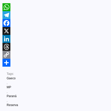
WhatsApp
Telegram
Facebook
X
LinkedIn
Threads
Copy
Link
Share
Tags:
Gaeco
,
MP
,
Paraná
,
Reserva