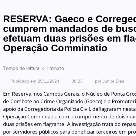
RESERVA: Gaeco e Correged
cumprem mandados de busc
efetuam duas prisões em fla
Operação Comminatio
Tempo de leitura:
< 1
minuto
Publicado em
29/11/2024
08:23
por
Junior Dias
Em Reserva, nos Campos Gerais, o Núcleo de Ponta Gros
de Combate ao Crime Organizado (Gaeco) e a Promotori
apoio da Corregedoria da Polícia Civil, deflagraram nest
Operação Comminatio, com o cumprimento de dois man
duas prisões em flagrante. A investigação trata do repas
por servidores públicos para beneficiar terceiros em proc