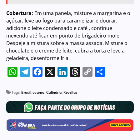
Cobertura:
Em uma panela, misture a margarina e o
açúcar, leve ao fogo para caramelizar e dourar,
adicione o leite condensado e café , continue
mexendo até ficar em ponto de brigadeiro mole.
Despeje a mistura sobre a massa assada. Misture o
chocolate e o creme de leite, cubra a torta e leve a
geladeira, desenforme fria.
WhatsApp
Telegram
Facebook
X
LinkedIn
Threads
Copy
Share
Link
Tags:
Brasil
,
coamo
,
Culinária
,
Receitas