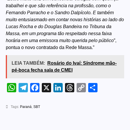
trabalhei e que são referência na profissão, como o
Fernando Parracho e o Sandro Dalpícolo. E também
muito entusiasmado em contar novas histórias ao lado do
Lucas Rocha e do Douglas Bandeira no Tribuna da
Massa, em um programa tão respeitado nessa faixa
horária em uma emissora muito querida pelo público
”,
pontua o novo contratado da Rede Massa.”
LEIA TAMBÉM:
Rosário do Ivaí: Síndrome mão-
pé-boca fecha sala de CMEI
WhatsApp
Telegram
Facebook
X
LinkedIn
Threads
Copy
Share
Link
Tags:
Paraná
,
SBT