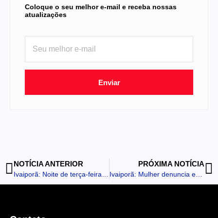
Coloque o seu melhor e-mail e receba nossas
atualizações
Enviar
NOTÍCIA ANTERIOR
PRÓXIMA NOTÍCIA
Ivaiporã: Noite de terça-feira tem prisão de procurado, carro guinchado e apreensão de droga
Ivaiporã: Mulher denuncia estupro sob ameaça de faca e agressões de ex