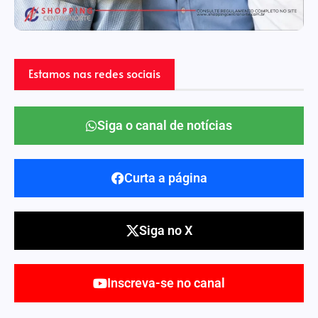
Estamos nas redes sociais
Siga o canal de notícias
Curta a página
Siga no X
Inscreva-se no canal