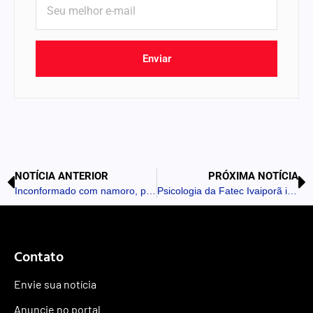
Enviar
NOTÍCIA ANTERIOR
PRÓXIMA NOTÍCIA
Inconformado com namoro, pai tenta esfaquear genro em Arapongas
Psicologia da Fatec Ivaiporã inicia projeto de saúde mental com recuperandos da Apac
Contato
Envie sua notícia
Anuncie no portal