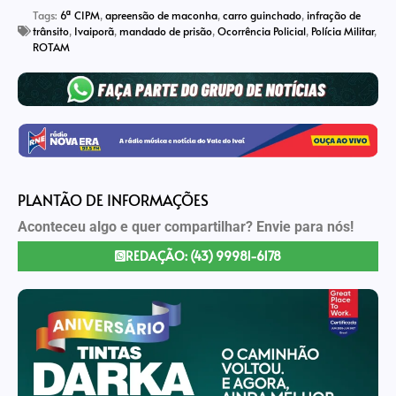
Tags:
6ª CIPM
,
apreensão de maconha
,
carro guinchado
,
infração de
trânsito
,
Ivaiporã
,
mandado de prisão
,
Ocorrência Policial
,
Polícia Militar
,
ROTAM
PLANTÃO DE INFORMAÇÕES
Aconteceu algo e quer compartilhar? Envie para nós!
REDAÇÃO: (43) 99981-6178