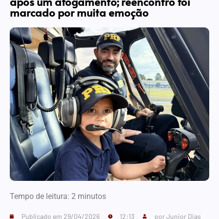
após um afogamento; reencontro foi
marcado por muita emoção
Tempo de leitura:
2
minutos
Publicado em
29/04/2026
12:13
por
Junior Dias