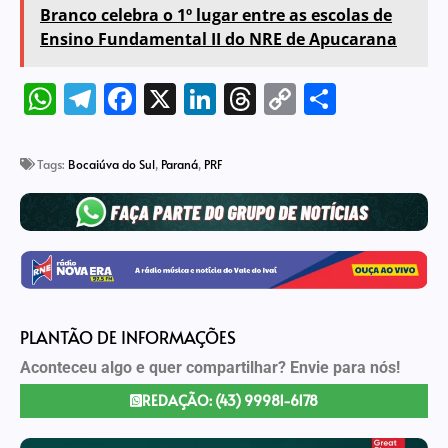
Branco celebra o 1º lugar entre as escolas de
Ensino Fundamental II do NRE de Apucarana
WhatsApp
Telegram
Facebook
X
LinkedIn
Threads
Copy
Share
Link
Tags:
Bocaiúva do Sul
,
Paraná
,
PRF
PLANTÃO DE INFORMAÇÕES
Aconteceu algo e quer compartilhar? Envie para nós!
REDAÇÃO: (43) 99981-6178