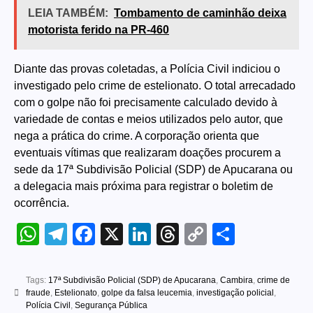
LEIA TAMBÉM:
Tombamento de caminhão deixa
motorista ferido na PR-460
Diante das provas coletadas, a Polícia Civil indiciou o
investigado pelo crime de estelionato. O total arrecadado
com o golpe não foi precisamente calculado devido à
variedade de contas e meios utilizados pelo autor, que
nega a prática do crime. A corporação orienta que
eventuais vítimas que realizaram doações procurem a
sede da 17ª Subdivisão Policial (SDP) de Apucarana ou
a delegacia mais próxima para registrar o boletim de
ocorrência.
WhatsApp
Telegram
Facebook
X
LinkedIn
Threads
Copy
Share
Link
Tags:
17ª Subdivisão Policial (SDP) de Apucarana
,
Cambira
,
crime de
fraude
,
Estelionato
,
golpe da falsa leucemia
,
investigação policial
,
Polícia Civil
,
Segurança Pública