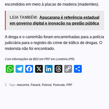
escondidos em meio à placas de madeira (madeirites).
LEIA TAMBÉM:
Apucarana é referência estadual
em governo digital e inovação na gestão pública
A droga e o caminhão foram encaminhadas para a polícia
judiciária para o registro do crime de tráfico de drogas. O
motorista não foi encontrado.
Com informações da BDCom PRF em Londrina (PR)
WhatsApp
Telegram
Facebook
X
LinkedIn
Threads
Copy
Share
Link
Tags:
maconha
,
Paraná
,
Policial
,
Porecatu
,
PRF