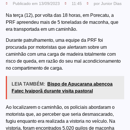
Publicado em
13/09/2023
11:45
por
Junior Dias
Na terça (12), por volta das 18 horas, em Porecatu, a
PRF apreendeu mais de 5 toneladas de maconha, que
era transportada em um caminhão.
Durante patrulhamento, uma equipe da PRF foi
procurada por motoristas que alertaram sobre um
caminhão com uma carga de madeira totalmente com
risco de queda, em razão do seu mal acondicionamento
no compartimento de carga.
LEIA TAMBÉM:
Bispo de Apucarana abençoa
Fatec Ivaiporã durante visita pastoral
Ao localizarem o caminhão, os policiais abordaram o
motorista que, ao perceber que seria desmascarado,
fugiu enquanto era realizada a vistoria no veículo. Na
vistoria, foram encontrados 5.020 quilos de maconha