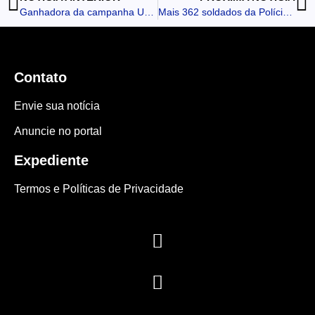
Ganhadora da campanha Unidos pela Radioterapia do Hospital da Providência, doa prêmio a Unidade de Tratamento do Câncer
Mais 362 soldados da Polícia Militar reforçarão a segurança na região Norte do Paraná
Contato
Envie sua notícia
Anuncie no portal
Expediente
Termos e Políticas de Privacidade