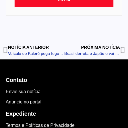
NOTÍCIA ANTERIOR
PRÓXIMA NOTÍCIA
Veículo de Kaloré pega fogo após capotamento na PR-466, em Borrazópolis
Brasil derrota o Japão e vai às oitavas de final na Copa do Mundo 2026
Contato
Envie sua notícia
Anuncie no portal
Expediente
Termos e Políticas de Privacidade