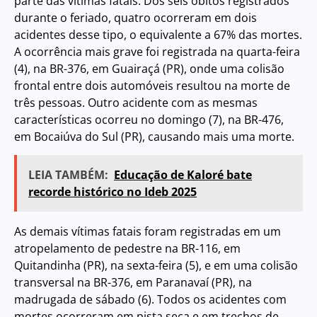
parte das vítimas fatais. Dos seis óbitos registrados
durante o feriado, quatro ocorreram em dois
acidentes desse tipo, o equivalente a 67% das mortes.
A ocorrência mais grave foi registrada na quarta-feira
(4), na BR-376, em Guairaçá (PR), onde uma colisão
frontal entre dois automóveis resultou na morte de
três pessoas. Outro acidente com as mesmas
características ocorreu no domingo (7), na BR-476,
em Bocaiúva do Sul (PR), causando mais uma morte.
LEIA TAMBÉM:
Educação de Kaloré bate
recorde histórico no Ideb 2025
As demais vítimas fatais foram registradas em um
atropelamento de pedestre na BR-116, em
Quitandinha (PR), na sexta-feira (5), e em uma colisão
transversal na BR-376, em Paranavaí (PR), na
madrugada de sábado (6). Todos os acidentes com
mortes ocorreram em pista seca e em trechos de