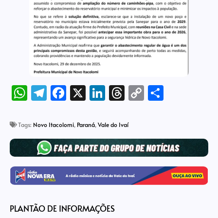
WhatsApp
Telegram
Facebook
X
LinkedIn
Threads
Copy
Share
Link
Tags:
Novo Itacolomi
,
Paraná
,
Vale do Ivaí
PLANTÃO DE INFORMAÇÕES