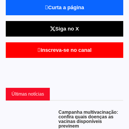
Curta a página
Siga no X
Inscreva-se no canal
Últimas notícias
Campanha multivacinação:
confira quais doenças as
vacinas disponíveis
previnem