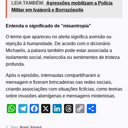
LEIA TAMBÉM:
Agressões mobilizam a Polícia
Militar em Ivaiporã e Borrazópolis
Entenda o significado de “misantropia”
O termo que apareceu no alerta significa aversão ou
rejeição à humanidade. De acordo com o dicionário
Michaelis, a palavra também pode estar associada a
isolamento social, melancolia ou sentimentos de tristeza
profunda.
Após o episódio, internautas compartilharam a
mensagem e fizeram brincadeiras nas redes sociais,
criando associações com situações fictícias, como teorias
sobre invasões alienígenas e mensagens misteriosas.
WhatsApp
Telegram
Facebook
X
LinkedIn
Threads
Copy
Share
Link
Tags:
Brasil
,
Paraná