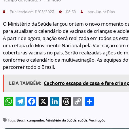
Publicado em
11/08/2023
08:59
por
Junior Dias
O Ministério da Saúde lançou ontem o novo momento d
para atualizar o calendário de vacinas de crianças e adol
A partir de agora, a ação será realizada em todos os estad
uma etapa do Movimento Nacional pela Vacinação com o 
coberturas vacinais no país. Serão realizadas ações de 
conforme o calendário da multivacinação. As equipes do 
percorrer todo o Brasil.
LEIA TAMBÉM:
Cachorro escapa de casa e fere crian
WhatsApp
Telegram
Facebook
X
LinkedIn
Threads
Copy
Share
Link
Tags:
Brasil
,
campanha
,
Ministério da Saúde
,
saúde
,
Vacinação