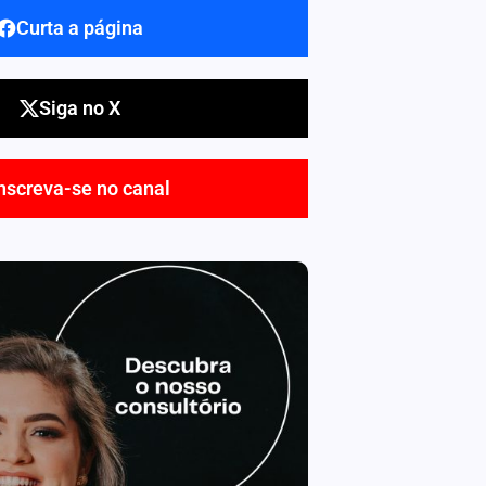
Curta a página
Siga no X
nscreva-se no canal