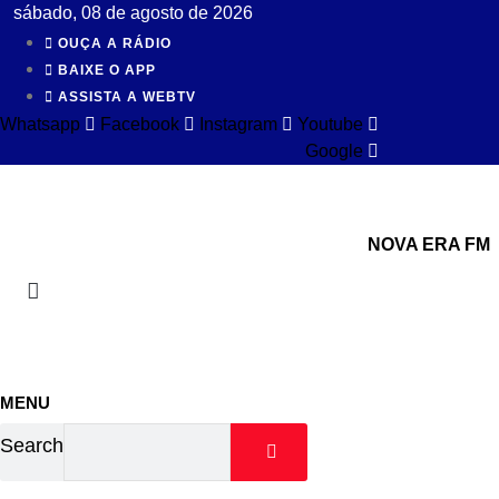
Ir
sábado, 08 de agosto de 2026
para
OUÇA A RÁDIO
o
BAIXE O APP
conteúdo
ASSISTA A WEBTV
Whatsapp
Facebook
Instagram
Youtube
Google
NOVA ERA FM
MENU
Search