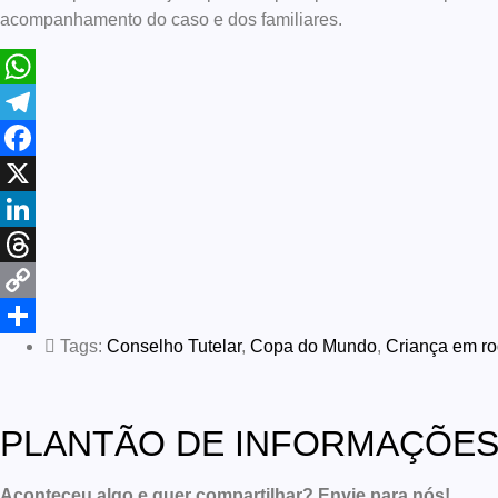
acompanhamento do caso e dos familiares.
WhatsApp
Telegram
Facebook
X
LinkedIn
Threads
Copy
Tags:
Conselho Tutelar
,
Copa do Mundo
,
Criança em ro
Link
Share
PLANTÃO DE INFORMAÇÕE
Aconteceu algo e quer compartilhar? Envie para nós!