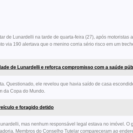
ar de Lunardelli na tarde de quarta-feira (27), após motorista
to via 190 alertava que o menino corria sério risco em um trec
idade de Lunardelli e reforça compromisso com a saúde púb
ta. Questionado, ele revelou que havia saído de casa escondido
bum da Copa do Mundo.
eículo e foragido detido
Lunardelli, mas nenhum responsável legal estava no imóvel. O 
sentadoria. Membros do Conselho Tutelar compareceram ao ende