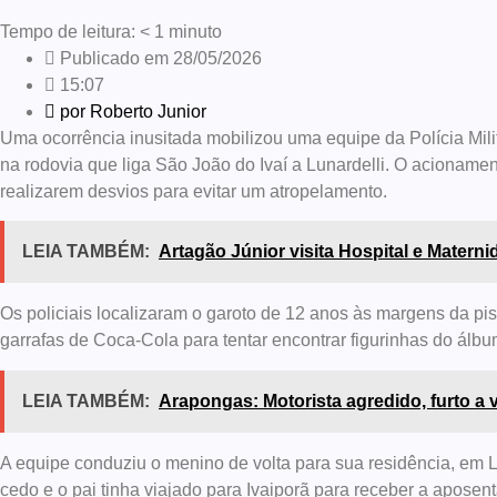
Tempo de leitura:
< 1
minuto
Publicado em
28/05/2026
15:07
por
Roberto Junior
Uma ocorrência inusitada mobilizou uma equipe da Polícia Milit
na rodovia que liga São João do Ivaí a Lunardelli. O acionamen
realizarem desvios para evitar um atropelamento.
LEIA TAMBÉM:
Artagão Júnior visita Hospital e Matern
Os policiais localizaram o garoto de 12 anos às margens da pis
garrafas de Coca-Cola para tentar encontrar figurinhas do ál
LEIA TAMBÉM:
Arapongas: Motorista agredido, furto a v
A equipe conduziu o menino de volta para sua residência, em 
cedo e o pai tinha viajado para Ivaiporã para receber a apo