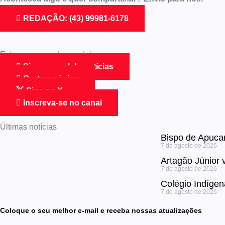
REDAÇÃO: (43) 99981-6178
Estamos nas redes sociais
Siga o canal de notícias
Curta a página
Siga no X
Inscreva-se no canal
Últimas notícias
Bispo de Apucar
7 de agosto de 2026
Artagão Júnior 
7 de agosto de 2026
Colégio Indíge
7 de agosto de 2026
Coloque o seu melhor e-mail e receba nossas atualizações