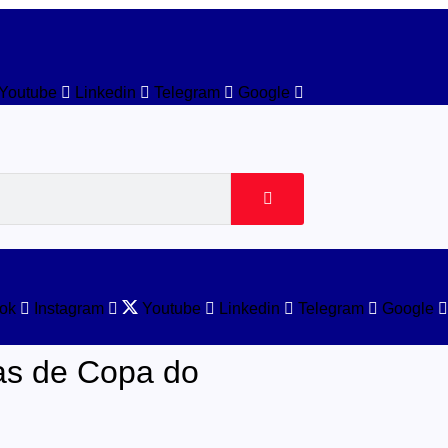
Youtube
Linkedin
Telegram
Google
ok
Instagram
Youtube
Linkedin
Telegram
Google
has de Copa do